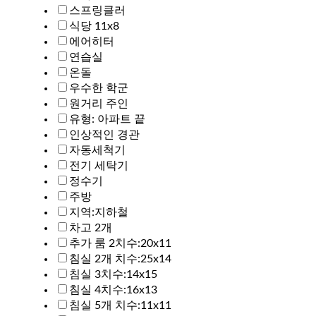
스프링클러
식당 11x8
에어히터
연습실
온돌
우수한 학군
원거리 주인
유형: 아파트 끝
인상적인 경관
자동세척기
전기 세탁기
정수기
주방
지역:지하철
차고 2개
추가 룸 2치수:20x11
침실 2개 치수:25x14
침실 3치수:14x15
침실 4치수:16x13
침실 5개 치수:11x11