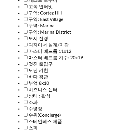
게스트 도우미
고속 인터넷
구역: Cortez Hill
구역: East Village
구역: Marina
구역: Marina District
도시 전경
디자이너 설계/마감
마스터 베드룸 11x12
마스터 베드룸 치수: 20x19
멋진 출입구
모던 키친
바다 경관
부엌 8x10
비즈니스 센터
상태 : 활성
소파
수영장
수위(Concierge)
스테인레스 제품
스파