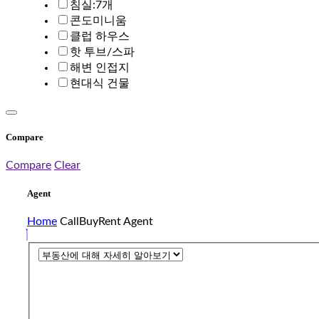
침실:7개
콘도미니움
클럽 하우스
핫 투브/스파
해변 인접지
현대식 건물
Compare
Compare
Clear
Agent
Home
CallBuyRent Agent