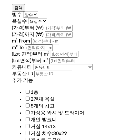
방수
욕실수
(가격)부터 (₩)
(가격)까지 (₩)
m² From
m² To
(Lot 면적)부터 m²
(Lot면적)부터 m²
커뮤니티
부동산 ID
추가 기능
1층
2전체 욕실
8개의 차고
가정용 와셔 및 드라이어
개인 발코니
거실 14x13
거실 치수:30x29