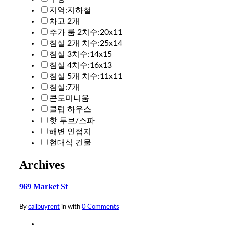
지역:지하철
차고 2개
추가 룸 2치수:20x11
침실 2개 치수:25x14
침실 3치수:14x15
침실 4치수:16x13
침실 5개 치수:11x11
침실:7개
콘도미니움
클럽 하우스
핫 투브/스파
해변 인접지
현대식 건물
Archives
969 Market St
By
callbuyrent
in
with
0 Comments