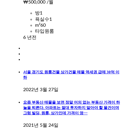
₩500,000
/월
방
1
욕실수
1
m²
60
타입
원룸
6 년전
서울 경기도 원룸건물 상가건물 매물 역세권 급매 30억 이
하
2022년 3월 27일
요즘 부동산 매물을 보면 정말 어의 없는 부동산 가격이 하
늘을 찌른다. 아파트는 절대 투자하지 말아야 할 물건이며
그럼 빌딩, 원룸, 상가인데 가격이 영~~
2021년 5월 24일