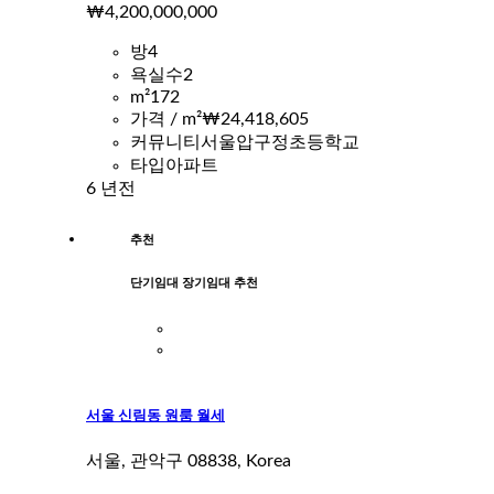
₩4,200,000,000
방
4
욕실수
2
m²
172
가격 / m²
₩24,418,605
커뮤니티
서울압구정초등학교
타입
아파트
6 년전
추천
단기임대 장기임대 추천
서울 신림동 원룸 월세
서울, 관악구 08838, Korea