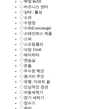
부엌 8x10
비즈니스 센터
상태 : 활성
소파
수영장
수위(Concierge)
스테인레스 제품
스파
스프링클러
식당 11x8
에어히터
연습실
온돌
우수한 학군
원거리 주인
유형: 아파트 끝
인상적인 경관
자동세척기
전기 세탁기
정수기
주방