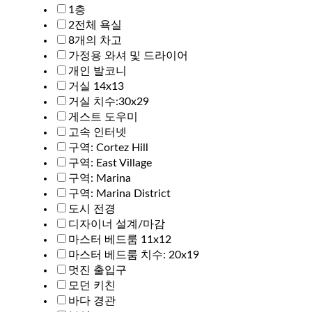
1층
2전체 욕실
8개의 차고
가정용 와셔 및 드라이어
개인 발코니
거실 14x13
거실 치수:30x29
게스트 도우미
고속 인터넷
구역: Cortez Hill
구역: East Village
구역: Marina
구역: Marina District
도시 전경
디자이너 설계/마감
마스터 베드룸 11x12
마스터 베드룸 치수: 20x19
멋진 출입구
모던 키친
바다 경관