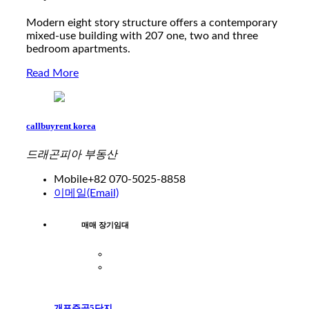
Modern eight story structure offers a contemporary
mixed-use building with 207 one, two and three
bedroom apartments.
Read More
callbuyrent korea
드래곤피아 부동산
Mobile
+82 070-5025-8858
이메일(Email)
매매 장기임대
개포주공5단지