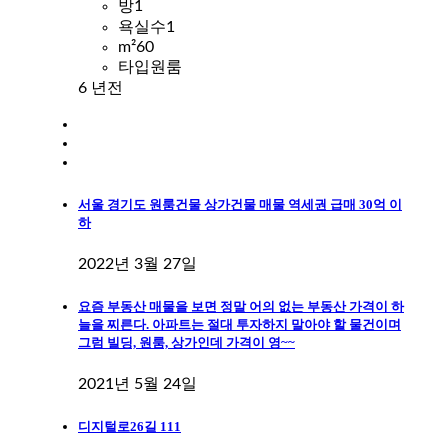
방
1
욕실수
1
m²
60
타입
원룸
6 년전
서울 경기도 원룸건물 상가건물 매물 역세권 급매 30억 이
하
2022년 3월 27일
요즘 부동산 매물을 보면 정말 어의 없는 부동산 가격이 하
늘을 찌른다. 아파트는 절대 투자하지 말아야 할 물건이며
그럼 빌딩, 원룸, 상가인데 가격이 영~~
2021년 5월 24일
디지털로26길 111