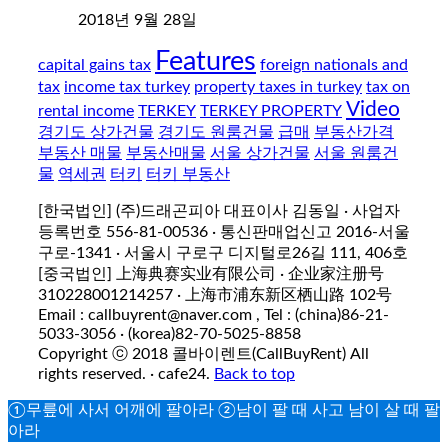
2018년 9월 28일
Features
capital gains tax
foreign nationals and
tax
income tax turkey
property taxes in turkey
tax on
Video
rental income
TERKEY
TERKEY PROPERTY
경기도 상가건물
경기도 원룸건물
급매
부동산가격
부동산 매물
부동산매물
서울 상가건물
서울 원룸건
물
역세권
터키
터키 부동산
[한국법인] (주)드래곤피아 대표이사 김동일 · 사업자
등록번호 556-81-00536 · 통신판매업신고 2016-서울
구로-1341 · 서울시 구로구 디지털로26길 111, 406호
[중국법인] 上海典赛实业有限公司 · 企业家注册号
310228001214257 · 上海市浦东新区栖山路 102号
Email : callbuyrent@naver.com , Tel : (china)86-21-
5033-3056 · (korea)82-70-5025-8858
Copyright ⓒ 2018 콜바이렌트(CallBuyRent) All
rights reserved. · cafe24.
Back to top
①무릎에 사서 어깨에 팔아라 ②남이 팔 때 사고 남이 살 때 팔
아라