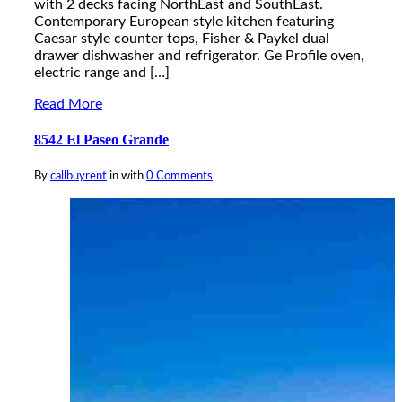
with 2 decks facing NorthEast and SouthEast.
Contemporary European style kitchen featuring
Caesar style counter tops, Fisher & Paykel dual
drawer dishwasher and refrigerator. Ge Profile oven,
electric range and […]
Read More
8542 El Paseo Grande
By
callbuyrent
in
with
0 Comments