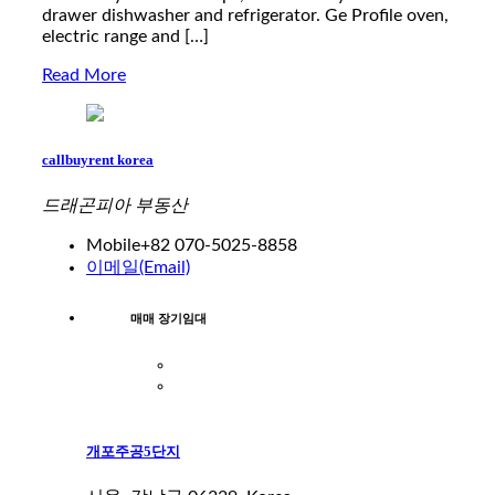
drawer dishwasher and refrigerator. Ge Profile oven,
electric range and […]
Read More
callbuyrent korea
드래곤피아 부동산
Mobile
+82 070-5025-8858
이메일(Email)
매매 장기임대
개포주공5단지