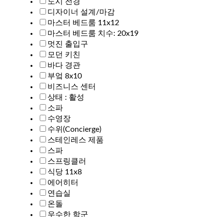
도시 전경
디자이너 설계/마감
마스터 베드룸 11x12
마스터 베드룸 치수: 20x19
멋진 출입구
모던 키친
바다 경관
부엌 8x10
비즈니스 센터
상태 : 활성
소파
수영장
수위(Concierge)
스테인레스 제품
스파
스프링클러
식당 11x8
에어히터
연습실
온돌
우수한 학군