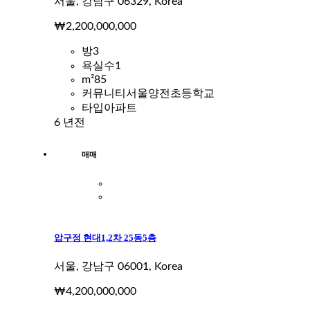
서울, 강남구 06329, Korea
₩2,200,000,000
방
3
욕실수
1
m²
85
커뮤니티
서울양전초등학교
타입
아파트
6 년전
매매
압구정 현대1,2차 25동5층
서울, 강남구 06001, Korea
₩4,200,000,000