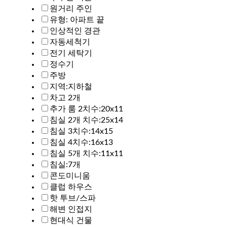
원거리 주인
유형: 아파트 끝
인상적인 경관
자동세척기
전기 세탁기
정수기
주방
지역:지하철
차고 2개
추가 룸 2치수:20x11
침실 2개 치수:25x14
침실 3치수:14x15
침실 4치수:16x13
침실 5개 치수:11x11
침실:7개
콘도미니움
클럽 하우스
핫 투브/스파
해변 인접지
현대식 건물