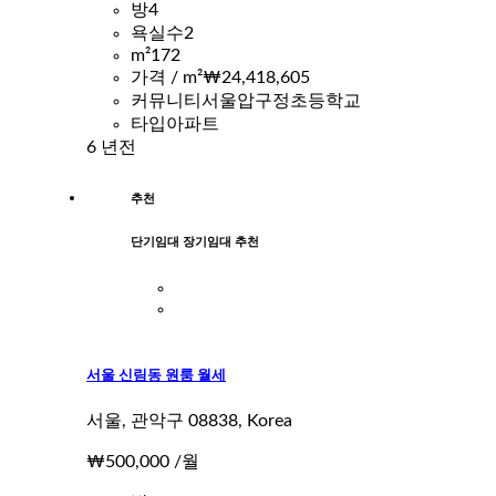
방
4
욕실수
2
m²
172
가격 / m²
₩24,418,605
커뮤니티
서울압구정초등학교
타입
아파트
6 년전
추천
단기임대 장기임대 추천
서울 신림동 원룸 월세
서울, 관악구 08838, Korea
₩500,000
/월