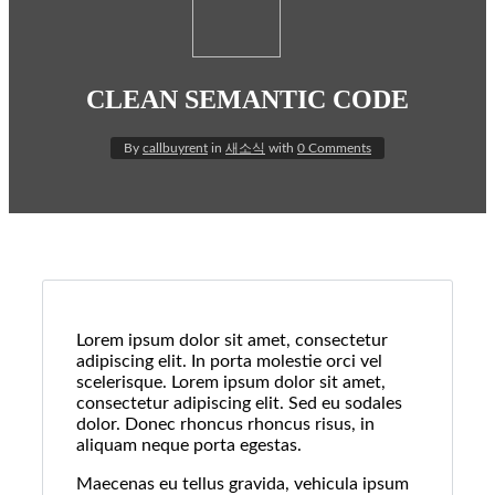
매매완료
장기임대
추천
CLEAN SEMANTIC CODE
By
callbuyrent
in
새소식
with
0 Comments
Lorem ipsum dolor sit amet, consectetur
adipiscing elit. In porta molestie orci vel
scelerisque. Lorem ipsum dolor sit amet,
consectetur adipiscing elit. Sed eu sodales
dolor. Donec rhoncus rhoncus risus, in
aliquam neque porta egestas.
Maecenas eu tellus gravida, vehicula ipsum