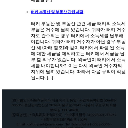
터키 부동산 및 부동산 관련 세금
터키 부동산 및 부동산 관련 세금 터키의 소득세
부담은 거주에 달려 있습니다. 귀하가 터키 거주
자로 간주되는 경우 터키에서 소득세를 납부해
야합니다. 귀하가 터키 거주자가 아닌 경우 부동
산 세 (아래 참조)와 같이 터키에서 파생 된 소득
에 대한 세금을 제외하고는 터키에서 세금을 납
부 할 의무가 없습니다. 외국인이 터키에서 소득
세를 내야합니까? 이는 다시 외국인 거주자의
지위에 달려 있습니다. 따라서 다음 규칙이 적용
됩니다. […]
[한국법인] (주)드래곤피아 대표이사 김동일 · 사업자등록번호 556-81-
00536 · 통신판매업신고 2016-서울구로-1341 · 서울시 구로구 디지털
로26길 111, 406호
[중국법인] 上海典赛实业有限公司 · 企业家注册号 310228001214257
· 上海市浦东新区栖山路 102号
Email : callbuyrent@naver.com , Tel : (china)86-21-5033-3056 ·