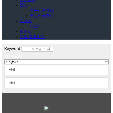
중개
부동산중개소
부동산중개인
새소식
새소식
멤버십
매물 등록하기
Keyword
시/광역시
타입
아파트
상태
원룸
단기임대
콘도
매매