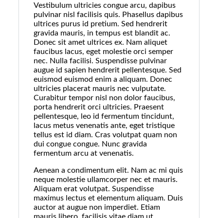
Vestibulum ultricies congue arcu, dapibus
pulvinar nisl facilisis quis. Phasellus dapibus
ultrices purus id pretium. Sed hendrerit
gravida mauris, in tempus est blandit ac.
Donec sit amet ultrices ex. Nam aliquet
faucibus lacus, eget molestie orci semper
nec. Nulla facilisi. Suspendisse pulvinar
augue id sapien hendrerit pellentesque. Sed
euismod euismod enim a aliquam. Donec
ultricies placerat mauris nec vulputate.
Curabitur tempor nisl non dolor faucibus,
porta hendrerit orci ultricies. Praesent
pellentesque, leo id fermentum tincidunt,
lacus metus venenatis ante, eget tristique
tellus est id diam. Cras volutpat quam non
dui congue congue. Nunc gravida
fermentum arcu at venenatis.
Aenean a condimentum elit. Nam ac mi quis
neque molestie ullamcorper nec et mauris.
Aliquam erat volutpat. Suspendisse
maximus lectus et elementum aliquam. Duis
auctor at augue non imperdiet. Etiam
mauris libero, facilisis vitae diam ut,