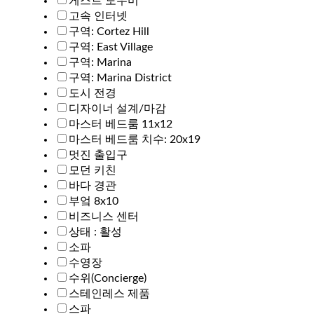
게스트 도우미
고속 인터넷
구역: Cortez Hill
구역: East Village
구역: Marina
구역: Marina District
도시 전경
디자이너 설계/마감
마스터 베드룸 11x12
마스터 베드룸 치수: 20x19
멋진 출입구
모던 키친
바다 경관
부엌 8x10
비즈니스 센터
상태 : 활성
소파
수영장
수위(Concierge)
스테인레스 제품
스파