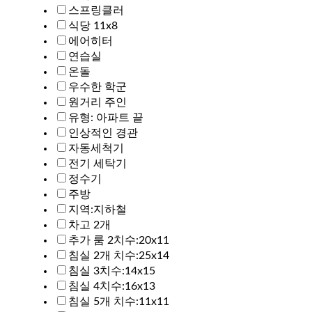
스프링클러
식당 11x8
에어히터
연습실
온돌
우수한 학군
원거리 주인
유형: 아파트 끝
인상적인 경관
자동세척기
전기 세탁기
정수기
주방
지역:지하철
차고 2개
추가 룸 2치수:20x11
침실 2개 치수:25x14
침실 3치수:14x15
침실 4치수:16x13
침실 5개 치수:11x11