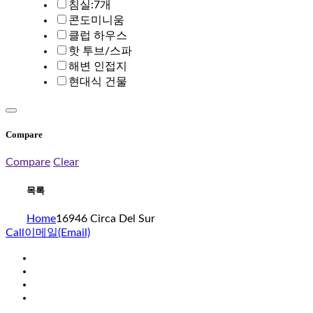
침실:7개
콘도미니움
클럽 하우스
핫 투브/스파
해변 인접지
현대식 건물
Compare
Compare
Clear
목록
Home
16946 Circa Del Sur
Call
이메일(Email)