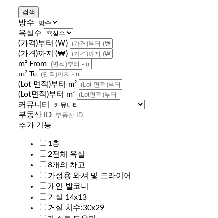
방수
욕실수
(가격)부터 (₩)
(가격)까지 (₩)
m² From
m² To
(Lot 면적)부터 m²
(Lot면적)부터 m²
커뮤니티
부동산 ID
추가 기능
1층
2전체 욕실
8개의 차고
가정용 와셔 및 드라이어
개인 발코니
거실 14x13
거실 치수:30x29