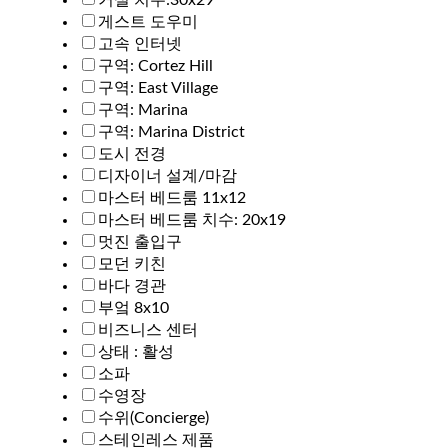
게스트 도우미
고속 인터넷
구역: Cortez Hill
구역: East Village
구역: Marina
구역: Marina District
도시 전경
디자이너 설계/마감
마스터 베드룸 11x12
마스터 베드룸 치수: 20x19
멋진 출입구
모던 키친
바다 경관
부엌 8x10
비즈니스 센터
상태 : 활성
소파
수영장
수위(Concierge)
스테인레스 제품