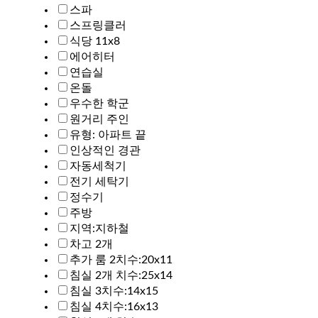
스파
스프링클러
식당 11x8
에어히터
연습실
온돌
우수한 학군
원거리 주인
유형: 아파트 끝
인상적인 경관
자동세척기
전기 세탁기
정수기
주방
지역:지하철
차고 2개
추가 룸 2치수:20x11
침실 2개 치수:25x14
침실 3치수:14x15
침실 4치수:16x13