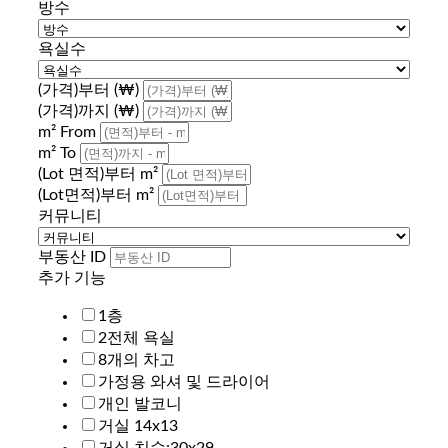
방수
욕실수
(가격)부터 (₩)
(가격)까지 (₩)
m² From
m² To
(Lot 면적)부터 m²
(Lot면적)부터 m²
커뮤니티
부동산 ID
추가 기능
1층
2전체 욕실
8개의 차고
가정용 와셔 및 드라이어
개인 발코니
거실 14x13
거실 치수:30x29