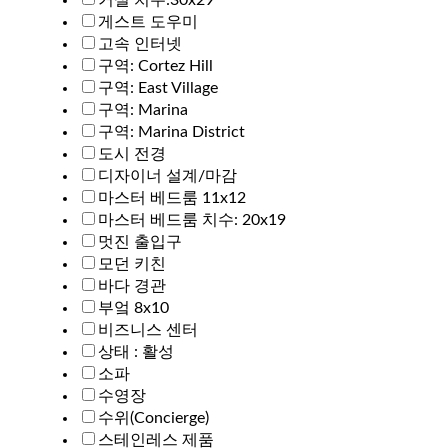
게스트 도우미
고속 인터넷
구역: Cortez Hill
구역: East Village
구역: Marina
구역: Marina District
도시 전경
디자이너 설계/마감
마스터 베드룸 11x12
마스터 베드룸 치수: 20x19
멋진 출입구
모던 키친
바다 경관
부엌 8x10
비즈니스 센터
상태 : 활성
소파
수영장
수위(Concierge)
스테인레스 제품