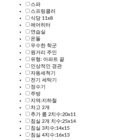
스파
스프링클러
식당 11x8
에어히터
연습실
온돌
우수한 학군
원거리 주인
유형: 아파트 끝
인상적인 경관
자동세척기
전기 세탁기
정수기
주방
지역:지하철
차고 2개
추가 룸 2치수:20x11
침실 2개 치수:25x14
침실 3치수:14x15
침실 4치수:16x13