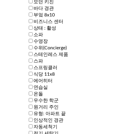
모던 키친
바다 경관
부엌 8x10
비즈니스 센터
상태 : 활성
소파
수영장
수위(Concierge)
스테인레스 제품
스파
스프링클러
식당 11x8
에어히터
연습실
온돌
우수한 학군
원거리 주인
유형: 아파트 끝
인상적인 경관
자동세척기
전기 세탁기