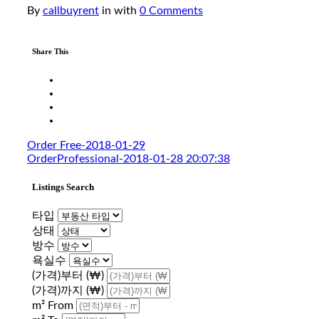
By
callbuyrent
in
with
0 Comments
Share This
Order Free-2018-01-29
OrderProfessional-2018-01-28 20:07:38
Listings Search
타입
상태
방수
욕실수
(가격)부터 (₩)
(가격)까지 (₩)
m² From