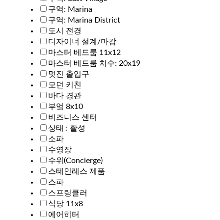
구역: Marina
구역: Marina District
도시 전경
디자이너 설계/마감
마스터 베드룸 11x12
마스터 베드룸 치수: 20x19
멋진 출입구
모던 키친
바다 경관
부엌 8x10
비즈니스 센터
상태 : 활성
소파
수영장
수위(Concierge)
스테인레스 제품
스파
스프링클러
식당 11x8
에어히터