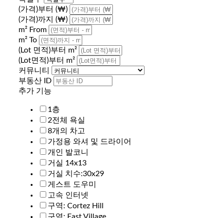
(가격)부터 (₩)
(가격)까지 (₩)
m² From
m² To
(Lot 면적)부터 m²
(Lot면적)부터 m²
커뮤니티
부동산 ID
추가 기능
1층
2전체 욕실
8개의 차고
가정용 와셔 및 드라이어
개인 발코니
거실 14x13
거실 치수:30x29
게스트 도우미
고속 인터넷
구역: Cortez Hill
구역: East Village