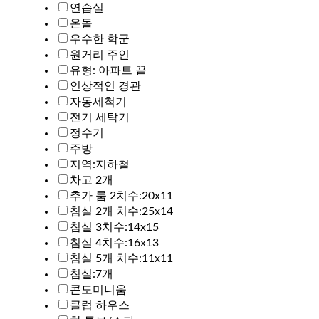
연습실
온돌
우수한 학군
원거리 주인
유형: 아파트 끝
인상적인 경관
자동세척기
전기 세탁기
정수기
주방
지역:지하철
차고 2개
추가 룸 2치수:20x11
침실 2개 치수:25x14
침실 3치수:14x15
침실 4치수:16x13
침실 5개 치수:11x11
침실:7개
콘도미니움
클럽 하우스