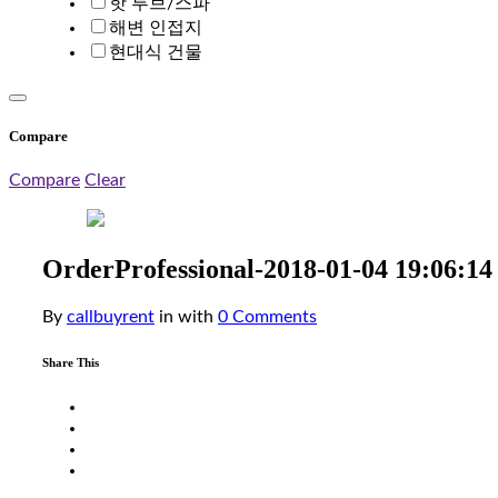
핫 투브/스파
해변 인접지
현대식 건물
Compare
Compare
Clear
OrderProfessional-2018-01-04 19:06:14
By
callbuyrent
in
with
0 Comments
Share This