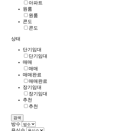
아파트
원룸
원룸
콘도
콘도
상태
단기임대
단기임대
매매
매매
매매완료
매매완료
장기임대
장기임대
추천
추천
방수
욕실수