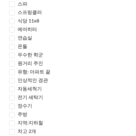
스파
스프링클러
식당 11x8
에어히터
연습실
온돌
우수한 학군
원거리 주인
유형: 아파트 끝
인상적인 경관
자동세척기
전기 세탁기
정수기
주방
지역:지하철
차고 2개