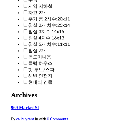
지역:지하철
차고 2개
추가 룸 2치수:20x11
침실 2개 치수:25x14
침실 3치수:14x15
침실 4치수:16x13
침실 5개 치수:11x11
침실:7개
콘도미니움
클럽 하우스
핫 투브/스파
해변 인접지
현대식 건물
Archives
969 Market St
By
callbuyrent
in
with
0 Comments