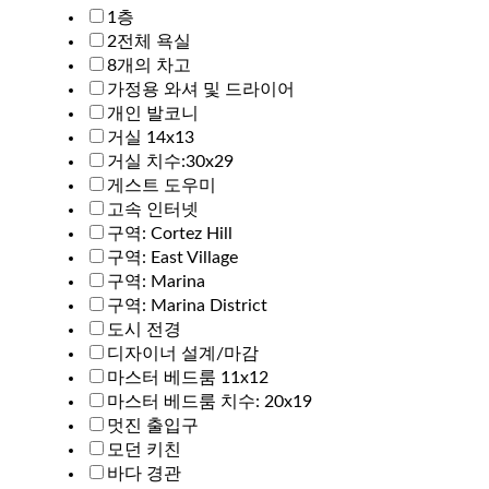
1층
2전체 욕실
8개의 차고
가정용 와셔 및 드라이어
개인 발코니
거실 14x13
거실 치수:30x29
게스트 도우미
고속 인터넷
구역: Cortez Hill
구역: East Village
구역: Marina
구역: Marina District
도시 전경
디자이너 설계/마감
마스터 베드룸 11x12
마스터 베드룸 치수: 20x19
멋진 출입구
모던 키친
바다 경관