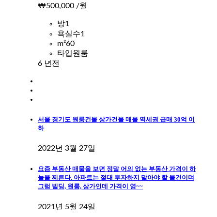
₩500,000
/월
방
1
욕실수
1
m²
60
타입
원룸
6 년전
서울 경기도 원룸건물 상가건물 매물 역세권 급매 30억 이
하
2022년 3월 27일
요즘 부동산 매물을 보면 정말 어의 없는 부동산 가격이 하
늘을 찌른다. 아파트는 절대 투자하지 말아야 할 물건이며
그럼 빌딩, 원룸, 상가인데 가격이 영~~
2021년 5월 24일