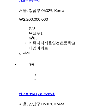
개포주공5단지
서울, 강남구 06329, Korea
₩2,200,000,000
방
3
욕실수
1
m²
85
커뮤니티
서울양전초등학교
타입
아파트
6 년전
매매
압구정 현대1,2차 25동5층
서울, 강남구 06001, Korea