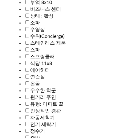
부엌 8x10
비즈니스 센터
상태 : 활성
소파
수영장
수위(Concierge)
스테인레스 제품
스파
스프링클러
식당 11x8
에어히터
연습실
온돌
우수한 학군
원거리 주인
유형: 아파트 끝
인상적인 경관
자동세척기
전기 세탁기
정수기
주방