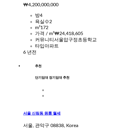
₩4,200,000,000
방
4
욕실수
2
m²
172
가격 / m²
₩24,418,605
커뮤니티
서울압구정초등학교
타입
아파트
6 년전
추천
단기임대 장기임대 추천
서울 신림동 원룸 월세
서울, 관악구 08838, Korea