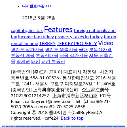
디지털로26길 111
2018년 9월 28일
Features
capital gains tax
foreign nationals and
tax
income tax turkey
property taxes in turkey
tax on
Video
rental income
TERKEY
TERKEY PROPERTY
경기도 상가건물
경기도 원룸건물
급매
부동산가격
부동산 매물
부동산매물
서울 상가건물
서울 원룸건
물
역세권
터키
터키 부동산
[한국법인] (주)드래곤피아 대표이사 김동일 · 사업자
등록번호 556-81-00536 · 통신판매업신고 2016-서울
구로-1341 · 서울시 구로구 디지털로26길 111, 406호
[중국법인] 上海典赛实业有限公司 · 企业家注册号
310228001214257 · 上海市浦东新区栖山路 102号
Email : callbuyrent@naver.com , Tel : (china)86-21-
5033-3056 · (korea)82-70-5025-8858
Copyright ⓒ 2018 콜바이렌트(CallBuyRent) All
rights reserved. · cafe24.
Back to top