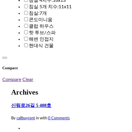
침실 4치수:16x13
침실 5개 치수:11x11
침실:7개
콘도미니움
클럽 하우스
핫 투브/스파
해변 인접지
현대식 건물
Compare
Compare
Clear
Archives
신림로26길 5 408호
By
callbuyrent
in
with
0 Comments