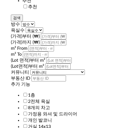
추천
추천
방수
욕실수
(가격)부터 (₩)
(가격)까지 (₩)
m² From
m² To
(Lot 면적)부터 m²
(Lot면적)부터 m²
커뮤니티
부동산 ID
추가 기능
1층
2전체 욕실
8개의 차고
가정용 와셔 및 드라이어
개인 발코니
거실 14x13