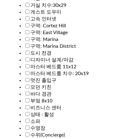
거실 치수:30x29
게스트 도우미
고속 인터넷
구역: Cortez Hill
구역: East Village
구역: Marina
구역: Marina District
도시 전경
디자이너 설계/마감
마스터 베드룸 11x12
마스터 베드룸 치수: 20x19
멋진 출입구
모던 키친
바다 경관
부엌 8x10
비즈니스 센터
상태 : 활성
소파
수영장
수위(Concierge)