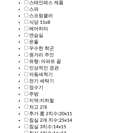
스테인레스 제품
스파
스프링클러
식당 11x8
에어히터
연습실
온돌
우수한 학군
원거리 주인
유형: 아파트 끝
인상적인 경관
자동세척기
전기 세탁기
정수기
주방
지역:지하철
차고 2개
추가 룸 2치수:20x11
침실 2개 치수:25x14
침실 3치수:14x15