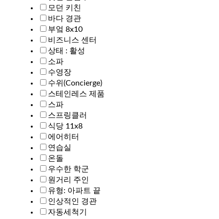
모던 키친
바다 경관
부엌 8x10
비즈니스 센터
상태 : 활성
소파
수영장
수위(Concierge)
스테인레스 제품
스파
스프링클러
식당 11x8
에어히터
연습실
온돌
우수한 학군
원거리 주인
유형: 아파트 끝
인상적인 경관
자동세척기