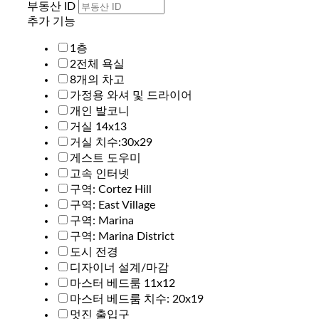
부동산 ID
추가 기능
1층
2전체 욕실
8개의 차고
가정용 와셔 및 드라이어
개인 발코니
거실 14x13
거실 치수:30x29
게스트 도우미
고속 인터넷
구역: Cortez Hill
구역: East Village
구역: Marina
구역: Marina District
도시 전경
디자이너 설계/마감
마스터 베드룸 11x12
마스터 베드룸 치수: 20x19
멋진 출입구