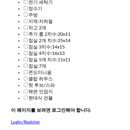
전기 세탁기
정수기
주방
지역:지하철
차고 2개
추가 룸 2치수:20x11
침실 2개 치수:25x14
침실 3치수:14x15
침실 4치수:16x13
침실 5개 치수:11x11
침실:7개
콘도미니움
클럽 하우스
핫 투브/스파
해변 인접지
현대식 건물
이 페이지를 보려면 로그인해야 합니다.
Login/Register