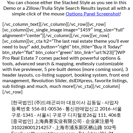
You can choose either the Stacked Style as you see in this
Demo or a Zillow/Trulia Style Search Results layout all with a
simple click of the mouse
Options Panel Screenshot
!
[/vc_column_text][/vc_column][/vc_row][vc_row]
[vc_column][vc_single_image image=”1459″ img_size=”full”
alignment=”center”][/vc_column][/vc_row][vc_row]
[vc_column][vc_cta h2=”The last real estate theme you’ll ever
need to buy!” add_button=”right” btn_title=”Buy it Today!”
btn_style=”flat” btn_color=”green” btn_link=”url:%23||”]WP
Pro Real Estate 7 comes packed with powerful options &
tools, advanced search & mapping, endlessly customizable
with live previewer, 5 pre-built demos (more coming soon), 3
header layouts, co-listing support, booking system, front end
management, Revolution Slider, dsIDXpress, favorite listings,
sub listings and much, much more![/vc_cta][/vc_column]
[/vc_row]
[한국법인] (주)드래곤피아 대표이사 김동일 · 사업자
등록번호 556-81-00536 · 통신판매업신고 2016-서울
구로-1341 · 서울시 구로구 디지털로26길 111, 406호
[중국법인] 上海典赛实业有限公司 · 企业家注册号
310228001214257 · 上海市浦东新区栖山路 102号