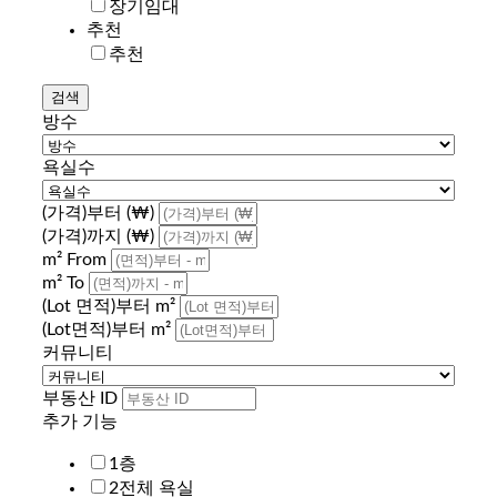
장기임대
추천
추천
방수
욕실수
(가격)부터 (₩)
(가격)까지 (₩)
m² From
m² To
(Lot 면적)부터 m²
(Lot면적)부터 m²
커뮤니티
부동산 ID
추가 기능
1층
2전체 욕실