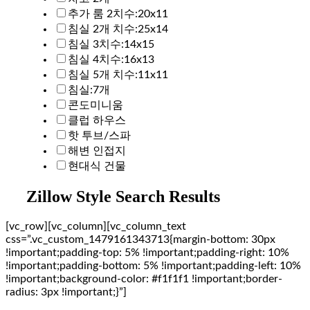
추가 룸 2치수:20x11
침실 2개 치수:25x14
침실 3치수:14x15
침실 4치수:16x13
침실 5개 치수:11x11
침실:7개
콘도미니움
클럽 하우스
핫 투브/스파
해변 인접지
현대식 건물
Zillow Style Search Results
[vc_row][vc_column][vc_column_text
css=”.vc_custom_1479161343713{margin-bottom: 30px
!important;padding-top: 5% !important;padding-right: 10%
!important;padding-bottom: 5% !important;padding-left: 10%
!important;background-color: #f1f1f1 !important;border-
radius: 3px !important;}”]