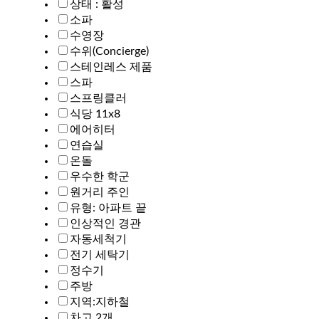
상태 : 활성
소파
수영장
수위(Concierge)
스테인레스 제품
스파
스프링클러
식당 11x8
에어히터
연습실
온돌
우수한 학군
원거리 주인
유형: 아파트 끝
인상적인 경관
자동세척기
전기 세탁기
정수기
주방
지역:지하철
차고 2개