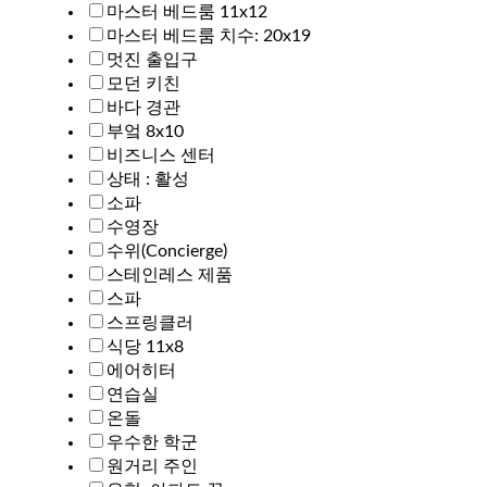
마스터 베드룸 11x12
마스터 베드룸 치수: 20x19
멋진 출입구
모던 키친
바다 경관
부엌 8x10
비즈니스 센터
상태 : 활성
소파
수영장
수위(Concierge)
스테인레스 제품
스파
스프링클러
식당 11x8
에어히터
연습실
온돌
우수한 학군
원거리 주인