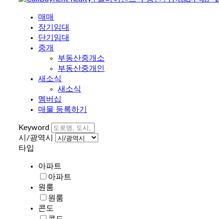
매매
장기임대
단기임대
중개
부동산중개소
부동산중개인
새소식
새소식
멤버십
매물 등록하기
Keyword
시/광역시
타입
아파트
아파트
원룸
원룸
콘도
콘도