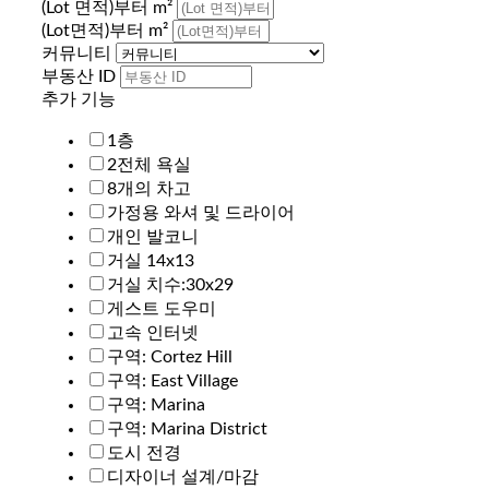
(Lot 면적)부터 m²
(Lot면적)부터 m²
커뮤니티
부동산 ID
추가 기능
1층
2전체 욕실
8개의 차고
가정용 와셔 및 드라이어
개인 발코니
거실 14x13
거실 치수:30x29
게스트 도우미
고속 인터넷
구역: Cortez Hill
구역: East Village
구역: Marina
구역: Marina District
도시 전경
디자이너 설계/마감