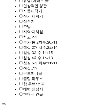
유형: 아파트 끝
인상적인 경관
자동세척기
전기 세탁기
정수기
주방
지역:지하철
차고 2개
추가 룸 2치수:20x11
침실 2개 치수:25x14
침실 3치수:14x15
침실 4치수:16x13
침실 5개 치수:11x11
침실:7개
콘도미니움
클럽 하우스
핫 투브/스파
해변 인접지
현대식 건물