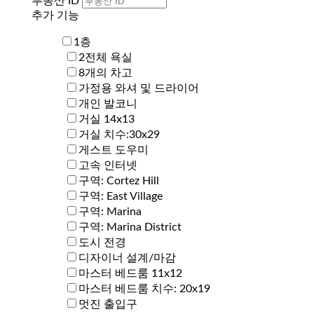
부동산 ID
추가 기능
1층
2전체 욕실
8개의 차고
가정용 와셔 및 드라이어
개인 발코니
거실 14x13
거실 치수:30x29
게스트 도우미
고속 인터넷
구역: Cortez Hill
구역: East Village
구역: Marina
구역: Marina District
도시 전경
디자이너 설계/마감
마스터 베드룸 11x12
마스터 베드룸 치수: 20x19
멋진 출입구