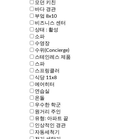
모던 키친
바다 경관
부엌 8x10
비즈니스 센터
상태 : 활성
소파
수영장
수위(Concierge)
스테인레스 제품
스파
스프링클러
식당 11x8
에어히터
연습실
온돌
우수한 학군
원거리 주인
유형: 아파트 끝
인상적인 경관
자동세척기
전기 세탁기