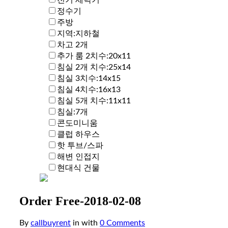
정수기
주방
지역:지하철
차고 2개
추가 룸 2치수:20x11
침실 2개 치수:25x14
침실 3치수:14x15
침실 4치수:16x13
침실 5개 치수:11x11
침실:7개
콘도미니움
클럽 하우스
핫 투브/스파
해변 인접지
현대식 건물
Order Free-2018-02-08
By
callbuyrent
in
with
0 Comments