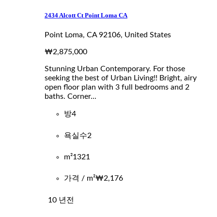
2434 Alcott Ct Point Loma CA
Point Loma, CA 92106, United States
₩2,875,000
Stunning Urban Contemporary. For those
seeking the best of Urban Living!! Bright, airy
open floor plan with 3 full bedrooms and 2
baths. Corner...
방
4
욕실수
2
m²
1321
가격 / m²
₩2,176
10 년전