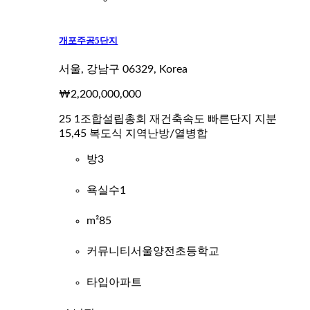
개포주공5단지
서울, 강남구 06329, Korea
₩2,200,000,000
25 1조합설립총회 재건축속도 빠른단지 지분
15,45 복도식 지역난방/열병합
방
3
욕실수
1
m²
85
커뮤니티
서울양전초등학교
타입
아파트