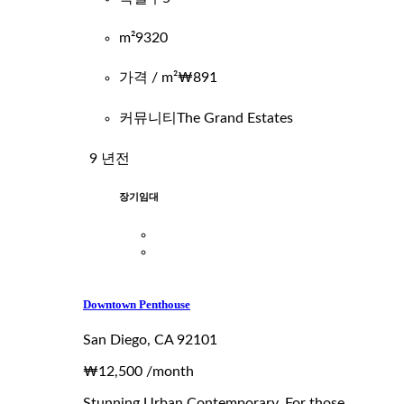
m²
9320
가격 / m²
₩891
커뮤니티
The Grand Estates
9 년전
장기임대
Downtown Penthouse
San Diego, CA 92101
₩12,500
/month
Stunning Urban Contemporary. For those