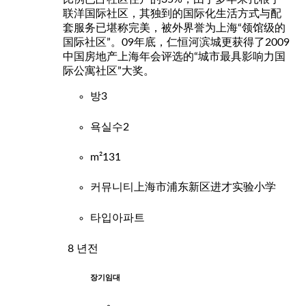
联洋国际社区，其独到的国际化生活方式与配
套服务已堪称完美，被外界誉为上海“领馆级的
国际社区”。09年底，仁恒河滨城更获得了2009
中国房地产上海年会评选的“城市最具影响力国
际公寓社区”大奖。
방
3
욕실수
2
m²
131
커뮤니티
上海市浦东新区进才实验小学
타입
아파트
8 년전
장기임대