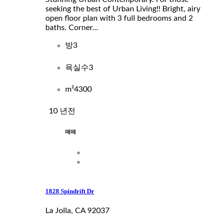
seeking the best of Urban Living!! Bright, airy
open floor plan with 3 full bedrooms and 2
baths. Corner...
방
3
욕실수
3
m²
4300
10 년전
매매
1828 Spindrift Dr
La Jolla, CA 92037