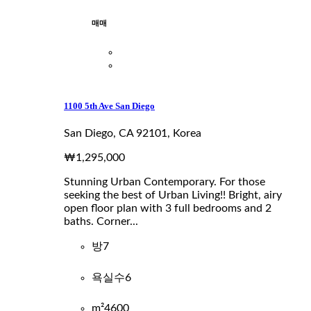
매매
1100 5th Ave San Diego
San Diego, CA 92101, Korea
₩1,295,000
Stunning Urban Contemporary. For those
seeking the best of Urban Living!! Bright, airy
open floor plan with 3 full bedrooms and 2
baths. Corner...
방
7
욕실수
6
m²
4600