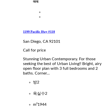
매매
1199 Pacific Hwy #110
San Diego, CA 92101
Call for price
Stunning Urban Contemporary. For those
seeking the best of Urban Living!! Bright, airy
open floor plan with 3 full bedrooms and 2
baths. Corner...
방
2
욕실수
2
m²
1944