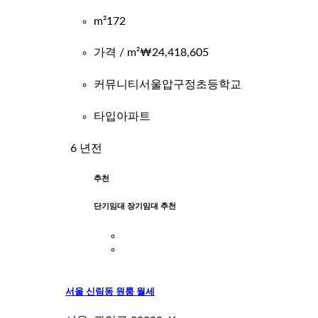
m²
172
가격 / m²
₩24,418,605
커뮤니티
서울압구정초등학교
타입
아파트
6 년전
추천
단기임대 장기임대 추천
서울 신림동 원룸 월세