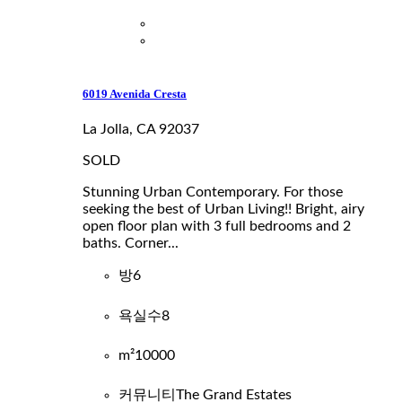
6019 Avenida Cresta
La Jolla, CA 92037
SOLD
Stunning Urban Contemporary. For those
seeking the best of Urban Living!! Bright, airy
open floor plan with 3 full bedrooms and 2
baths. Corner...
방
6
욕실수
8
m²
10000
커뮤니티
The Grand Estates