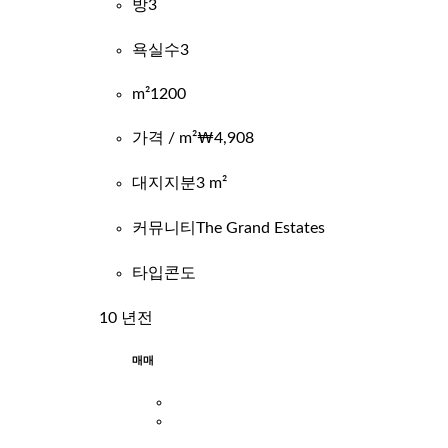
방
3
욕실수
3
m²
1200
가격 / m²
₩4,908
대지지분
3 m²
커뮤니티
The Grand Estates
타입
콘도
10 년전
매매