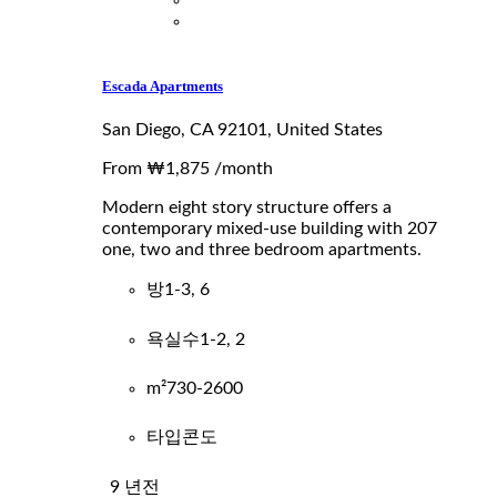
Escada Apartments
San Diego, CA 92101, United States
From
₩1,875
/month
Modern eight story structure offers a
contemporary mixed-use building with 207
one, two and three bedroom apartments.
방
1-3, 6
욕실수
1-2, 2
m²
730-2600
타입
콘도
9 년전