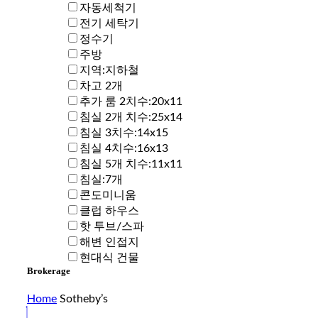
자동세척기
전기 세탁기
정수기
주방
지역:지하철
차고 2개
추가 룸 2치수:20x11
침실 2개 치수:25x14
침실 3치수:14x15
침실 4치수:16x13
침실 5개 치수:11x11
침실:7개
콘도미니움
클럽 하우스
핫 투브/스파
해변 인접지
현대식 건물
Brokerage
Home
Sotheby’s