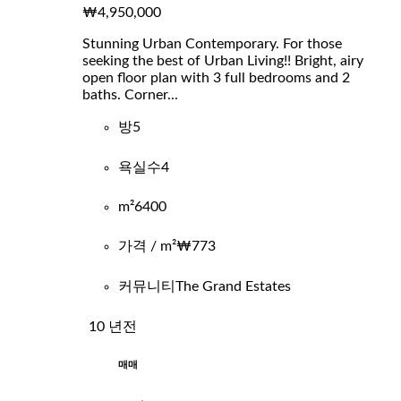
₩4,950,000
Stunning Urban Contemporary. For those
seeking the best of Urban Living!! Bright, airy
open floor plan with 3 full bedrooms and 2
baths. Corner...
방
5
욕실수
4
m²
6400
가격 / m²
₩773
커뮤니티
The Grand Estates
10 년전
매매