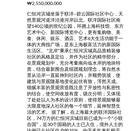
₩2,550,000,000
仁恒河滨城坐落于联洋–碧云国际社区中心，天
然景观河道洋泾港河岸以北。联洋国际社区南
望140公顷的世纪公园，环拥上海科技馆、东方
艺术中心、新国际博览中心，更有集购物、美
食、休闲、娱乐、酒店、艺术6大生活功能于一
体的大拇指广场，是东上海极富活力的新国际
生活区。 “北岸”秉承仁恒河滨城高品质精装修
社区的风格及定位，并作为社区的精华部分，
在景观规划中，充分考量南向临水岸的地块特
质，结合最新围合及组团规划理念，将自然水
景从沿岸一直延伸到社区内，并顺势筑坡，使
建筑与景观随基地变化起伏有致，浑然天成。
细腻丰富的景观营造既注意了开放性与私密性
的结合，使空间收放有度，级次分明；又体现
了处处以人为本的设计原则，使得景观能够最
大限度地深入社区的每一个细节，延伸智慧生
活的艺术。 据了解，在上海最大的联洋国际社
区，74万方的仁恒河滨城目前已成为一个“小联
合国”，近30个国籍的人士已入住，境外人士的
比例已占社区住户的35%，由于多年来扎根于