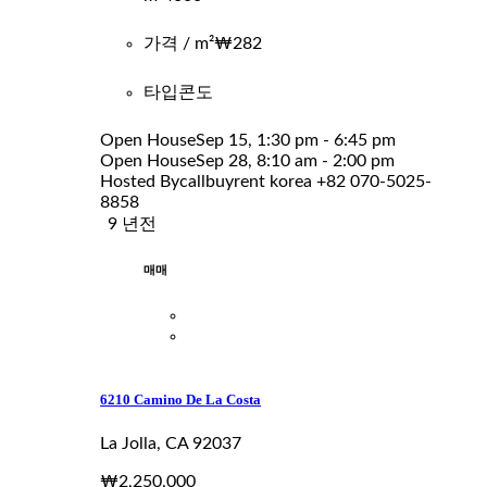
가격 / m²
₩282
타입
콘도
Open House
Sep 15, 1:30 pm - 6:45 pm
Open House
Sep 28, 8:10 am - 2:00 pm
Hosted By
callbuyrent korea +82 070-5025-
8858
9 년전
매매
6210 Camino De La Costa
La Jolla, CA 92037
₩2,250,000