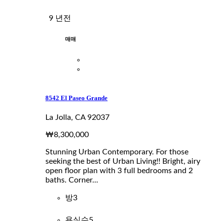
9 년전
매매
8542 El Paseo Grande
La Jolla, CA 92037
₩8,300,000
Stunning Urban Contemporary. For those
seeking the best of Urban Living!! Bright, airy
open floor plan with 3 full bedrooms and 2
baths. Corner...
방
3
욕실수
5