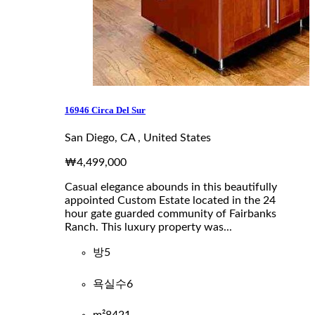
16946 Circa Del Sur
San Diego, CA , United States
₩4,499,000
Casual elegance abounds in this beautifully
appointed Custom Estate located in the 24
hour gate guarded community of Fairbanks
Ranch. This luxury property was...
방
5
욕실수
6
m²
8421