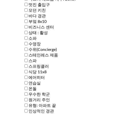
멋진 출입구
모던 키친
바다 경관
부엌 8x10
비즈니스 센터
상태 : 활성
소파
수영장
수위(Concierge)
스테인레스 제품
스파
스프링클러
식당 11x8
에어히터
연습실
온돌
우수한 학군
원거리 주인
유형: 아파트 끝
인상적인 경관