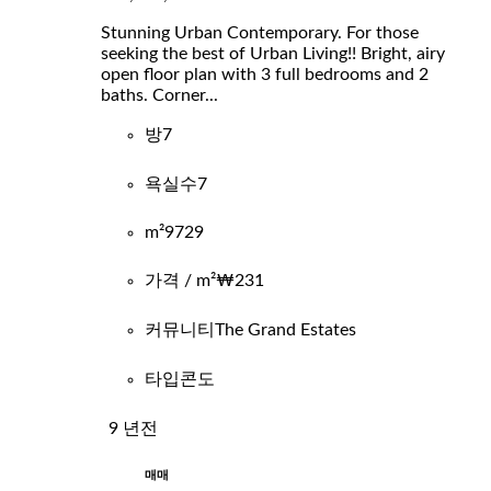
Stunning Urban Contemporary. For those
seeking the best of Urban Living!! Bright, airy
open floor plan with 3 full bedrooms and 2
baths. Corner...
방
7
욕실수
7
m²
9729
가격 / m²
₩231
커뮤니티
The Grand Estates
타입
콘도
9 년전
매매