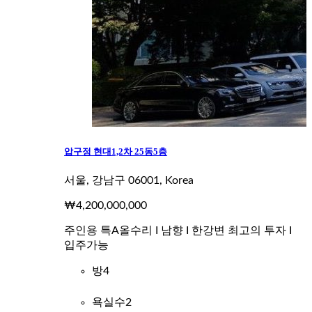
압구정 현대1,2차 25동5층
서울, 강남구 06001, Korea
₩4,200,000,000
주인용 특A올수리 I 남향 I 한강변 최고의 투자 I
입주가능
방
4
욕실수
2