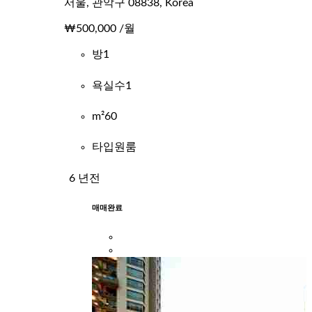
서울, 관악구 08838, Korea
₩500,000
/월
방
1
욕실수
1
m²
60
타입
원룸
6 년전
매매완료